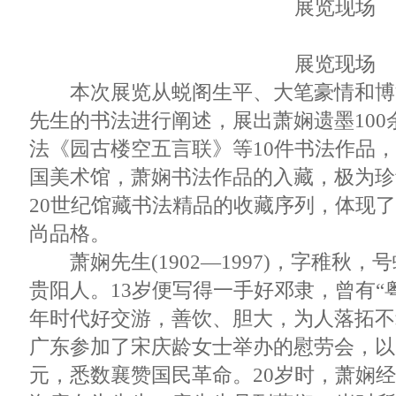
展览现场
展览现场
本次展览从蜕阁生平、大笔豪情和博
先生的书法进行阐述，展出萧娴遗墨10
法《园古楼空五言联》等10件书法作品
国美术馆，萧娴书法作品的入藏，极为珍
20世纪馆藏书法精品的收藏序列，体现
尚品格。
萧娴先生(1902—1997)，字稚秋，
贵阳人。13岁便写得一手好邓隶，曾有“
年时代好交游，善饮、胆大，为人落拓不
广东参加了宋庆龄女士举办的慰劳会，以
元，悉数襄赞国民革命。20岁时，萧娴