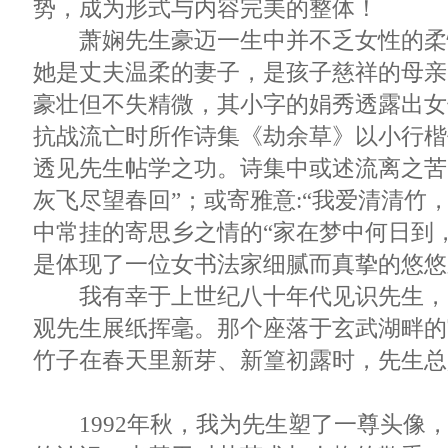
势，成为形式与内容完美的整体！
萧娴先生豪迈一生中并不乏女性的柔
她是丈夫温柔的妻子，是孩子慈祥的母亲
豪壮但不失精微，其小字的娟秀透露出女
抗战流亡时所作诗集《劫余草》以小行楷
透见先生帖学之功。诗集中或述流离之苦
灰飞尽望春回”；或寄雅意:“我爱清清竹
中常挂的寄思乡之情的“家在梦中何日到
是体现了一位女书法家细腻而真挚的悠悠
我有幸于上世纪八十年代见识先生，
观先生展纸挥毫。那个座落于玄武湖畔的
竹子在春天里新芽、新篁初露时，先生总
1992年秋，我为先生塑了一尊头像