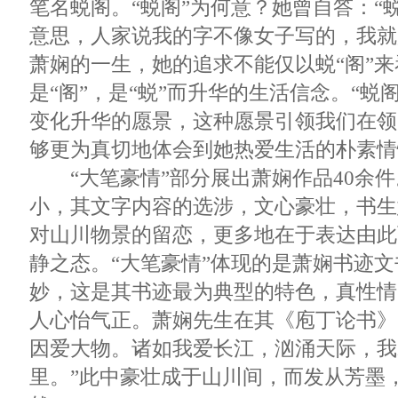
笔名蜕阁。“蜕阁”为何意？她曾自答：“
意思，人家说我的字不像女子写的，我就
萧娴的一生，她的追求不能仅以蜕“阁”来
是“阁”，是“蜕”而升华的生活信念。“蜕
变化升华的愿景，这种愿景引领我们在领
够更为真切地体会到她热爱生活的朴素情
“大笔豪情”部分展出萧娴作品40余件
小，其文字内容的选涉，文心豪壮，书生
对山川物景的留恋，更多地在于表达由此
静之态。“大笔豪情”体现的是萧娴书迹
妙，这是其书迹最为典型的特色，真性情
人心怡气正。萧娴先生在其《庖丁论书》
因爱大物。诸如我爱长江，汹涌天际，我
里。”此中豪壮成于山川间，而发从芳墨