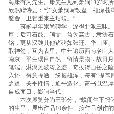
海康有为先生。康先生见到萧娴13岁时
欣然赠诗云：“笄女萧娴写散盘，雄深苍
避舍，卫管重来主坫坛。”
萧娴早年崇尚碑学，深得北派三昧。
厚；后习石鼓、籀文，益为高古；隶法石
铭，更从汉魏其他诸碑如张迁、华山庙、
取神髓，互为表里。中年遍历西南名山大
南京，平生瞩目自然，留情景物，故日月
笔端。淋漓见波涛之迹，奇拔得山岳之险
入怀，得意挥洒。纷披雄浑，每有“提笔
之道，关乎性情，通乎造化。萧书以温厚
自成面目，影响当代。
本次展览分为三部分，“蜕阁生平”部
的生平，展出作品10余件，按作品创作