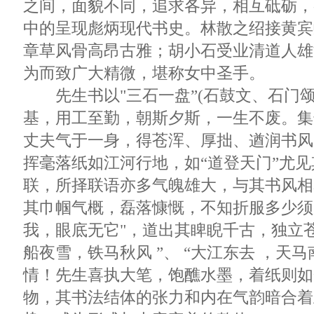
之间，面貌不同，追求各异，相互砥砺，
中的呈现彪炳现代书史。林散之绍接黄宾
章草风骨高昂古雅；胡小石受业清道人雄
为而致广大精微，堪称女中圣手。
先生书以"三石一盘”(石鼓文、石门颂
基，用工至勤，朝斯夕斯，一生不废。集
丈夫气于一身，得苍浑、厚拙、遒润书风
挥毫落纸如江河行地，如“道登天门”尤
联，所择联语亦多气魄雄大，与其书风相
其巾帼气概，磊落慷慨，不知折服多少须
我，眼底无它"，道出其睥睨千古，独立苍
船夜雪，铁马秋风 ”、 “大江东去 ，天
情！先生喜执大笔，饱醮水墨，着纸则如
物，其书法结体的张力和内在气韵暗合着