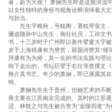
著，蔚为大观！ 萧娴先生即是这股洪流
以女性独特的身份与视角诠释演绎着大丈
与担当。
先生字稚秋，号蜕阁，署枕琴室主，
珊追随孙中山先生，南社社员，工诗文书
书，十三岁时于广州即以善作擘窠大字被
岁于上海得康有为赞赏，获题诗赞其“雄
拜康有为为师，其一生的书法实践与理论
响下走出的。书坛巨擘于右任等曾撰文《
推介其书艺。年少的萧娴，即已展露其在
响。
萧娴先生生于贵州，但她艺术的不断
善主要在江苏南京完成的。其时的江苏逐
适、林散之与先生被合誉为"金陵四老"