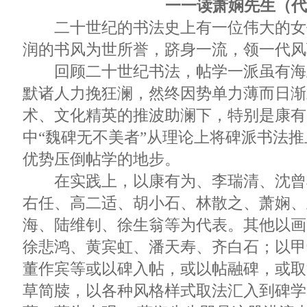
一一读萧娴先生（代
二十世纪的书法史上有一位伟大的女
润的书风为世所誉，跻身一流，领一代风
回顾二十世纪书法，帖学一派虽有海
默诸人力挽狂澜，然终因势单力薄而日渐
术、文化精英的推波助澜下，特别是康有
中“魏碑无不美者”从理论上将碑派书法
优势压倒帖学的地步。
在实践上，以康有为、李瑞清、沈曾
右任、高二适、胡小石、林散之、萧娴、
海、陆维钊、徐生翁等为代表。其他以画
徐悲鸿、黄宾虹、潘天寿、齐白石；以甲
董作宾等或以碑入帖，或以帖融碑，或取
草简牍，以各种风格样式取法汇入到碑学