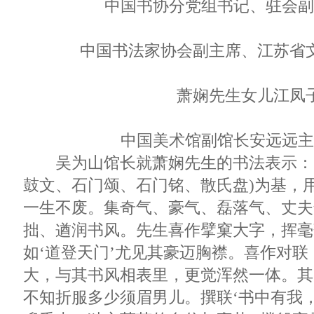
中国书协分党组书记、驻会副
中国书法家协会副主席、江苏省
萧娴先生女儿江凤
中国美术馆副馆长安远远主
吴为山馆长就萧娴先生的书法表示：“其
鼓文、石门颂、石门铭、散氏盘)为基，
一生不废。集奇气、豪气、磊落气、丈夫
拙、遒润书风。先生喜作擘窠大字，挥毫
如‘道登天门’尤见其豪迈胸襟。喜作对
大，与其书风相表里，更觉浑然一体。其
不知折服多少须眉男儿。撰联‘书中有我