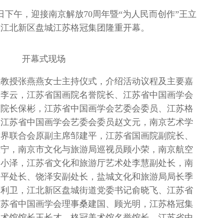
日下午，迎接南京解放70周年暨“为人民而创作”王立
在江北新区盘城江苏格冠集团隆重开幕。
开幕式现场
航教授张燕燕女士主持仪式，介绍活动议程及主要嘉
长李云，江苏省国画院名誉院长、江苏省中国画学会
原院长保彬，江苏省中国画学会艺委会委员、江苏格
，江苏省中国画学会艺委会委员赵文元，南京艺术学
术界联合会原副主席邹建平，江苏省国画院副院长、
耀宁，南京市文化与旅游局巡视员顾小荣，南京航空
高小泽，江苏省文化和旅游厅艺术处李慧副处长，南
建平处长、饶泽安副处长，盐城文化和旅游局局长季
曹利卫，江北新区盘城街道党委书记俞晓飞、江苏省
江苏省中国画学会理事桑建国、顾光明，江苏格冠集
美术馆馆长王长才，格冠美术馆名誉馆长、江苏省中