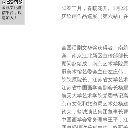
金泓文化微
阳春三月，春暖花开。3月22
信平台，欢
庆绘画作品巡展（第六站）
迎加入！
全国话剧文华奖获得者、南
宾。南京江北新区宣传部部
顾问赵绪成，南京艺术学院
冠美术馆艺委会主任左庄伟
院院原院长、江苏省文学艺
江苏省中国画学会副会长杨
航天大学艺术学院党委书记
京市文化和旅游局艺术处杨
徳荣，盐城演艺集团董事长
中国画学会常务理事王平，
团总经理许乐斌先生，格冠