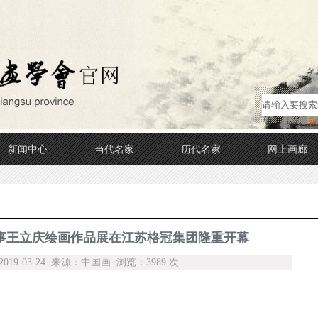
新闻中心
当代名家
历代名家
网上画廊
事王立庆绘画作品展在江苏格冠集团隆重开幕
19-03-24 来源：中国画 浏览：3989 次