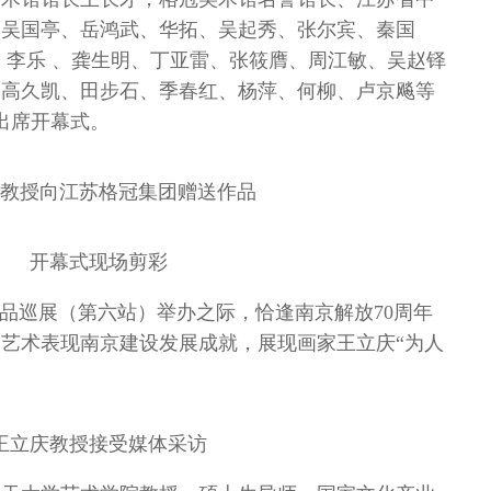
。吴国亭、岳鸿武、华拓、吴起秀、张尔宾、秦国
、李乐 、龚生明、丁亚雷、张筱膺、周江敏、吴赵铎
、高久凯、田步石、季春红、杨萍、何柳、卢京飚等
人出席开幕式。
教授向江苏格冠集团赠送作品
开幕式现场剪彩
作品巡展（第六站）举办之际，恰逢南京解放70周年
艺术表现南京建设发展成就，展现画家王立庆“为人
王立庆教授接受媒体采访