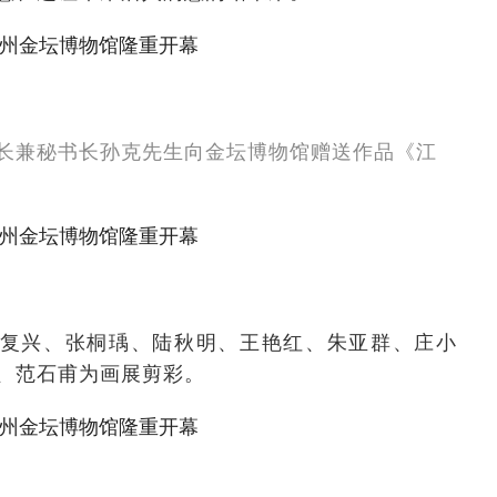
长兼秘书长孙克先生向金坛博物馆赠送作品《江
复兴、张桐瑀、陆秋明、王艳红、朱亚群、庄小
、范石甫为画展剪彩。