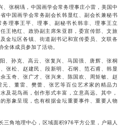
兴、张桐瑀，中国画学会常务理事庄小雷，美国中
苏省中国画学会常务副会长韩显红、副会长兼秘书
常务理事王平、理事、副秘书长韩非、理事王立
主任王艳红、政协副主席朱亚群，委宣传部、文旅
以及金坛区各镇、街道副书记和宣传委员、文联各
协全体成员参加了活动。
阳、孙克、高云、张复兴、马国强、唐辉、张桐
兴、张松、赵建民、段新明、石纲、范石甫、韩显
、佘玉奇、张广才、张兴来、陈国欢、周矩敏、赵
梁元、董雷、樊蕾、张艺等百位艺术家的精品力
山水及花鸟画，创作形式丰富，立意高远。其中，
刻的形象呈现，也有根据金坛重要事件、重要人物
长三角地理中心，区域面积976平方公里，户籍人