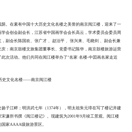
成荫。在素有中国十大历史文化名楼之美誉的南京阅江楼，迎来了一
画学会创会副会长，江苏省中国画学会会长高云，学术委员会委员周
，副会长陈国欢、张广才 、赵治平 、张兴来、毛晓剑 、副会长兼
立庆：南京鼓楼文旅集团董事长、党委书记陈华，南京鼓楼旅游运营
此次活动。他们共同在阅江楼举办了“名家·名楼-中囯画名家走近
扬子江畔；明洪武七年（1374年），明太祖朱元璋在写了楼记并建
宋濂所书撰《阅江楼记》。现建筑为2001年9月竣工景观。阅江楼
国家AAAA级旅游景区。