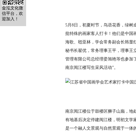
金泓文化微
信平台，欢
迎加入！
5月8日，初夏时节，鸟语花香，绿树
批特殊的画家客人打卡！他们是中国
海歌、嵇亚林，学会常务副会长韩显红
秘书长翟优，常务理事王平，理事王
管理有限公司总经理娄旭艳等也参加了
南京阅江楼写生采风活动”。
南京阅江楼位于鼓楼区狮子山巅，地处
有地基后决定停建阅江楼，明初文学家
是一个融人文景观与自然景观于一体的