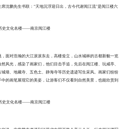
席沈鹏先生书联：“天地沉浮迎日出，古今代谢阅江流”是阅江楼六
眺，面对浩瀚的大江滚滚东去，高楼耸立，山水城林的古都新貌一览
自然风光，感染了画家们，他们目击手追，先后在阅江楼、玩咸亭、
古城墙、地藏寺、五色土、静海寺等历史遗迹写生采风。画家们纷纷
手中的画笔展现它的美姿，让游客们不仅看到自然美景，也能欣赏到